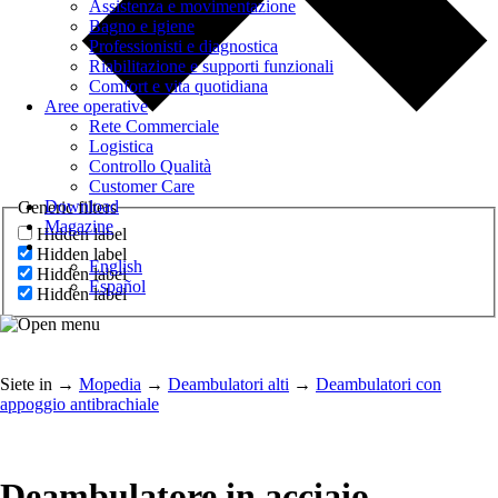
Assistenza e movimentazione
Bagno e igiene
Professionisti e diagnostica
Riabilitazione e supporti funzionali
Comfort e vita quotidiana
Aree operative
Rete Commerciale
Logistica
Controllo Qualità
Customer Care
Download
Generic filters
Magazine
Hidden label
Hidden label
English
Hidden label
Español
Hidden label
Siete in
→
Mopedia
→
Deambulatori alti
→
Deambulatori con
appoggio antibrachiale
Deambulatore in acciaio