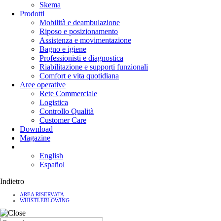
Skema
Prodotti
Mobilità e deambulazione
Riposo e posizionamento
Assistenza e movimentazione
Bagno e igiene
Professionisti e diagnostica
Riabilitazione e supporti funzionali
Comfort e vita quotidiana
Aree operative
Rete Commerciale
Logistica
Controllo Qualità
Customer Care
Download
Magazine
English
Español
Indietro
AREA RISERVATA
WHISTLEBLOWING