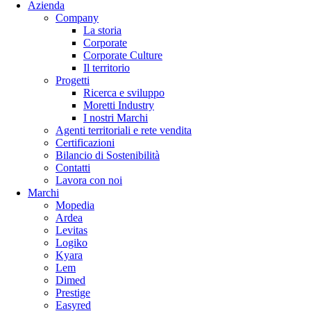
Azienda
Company
La storia
Corporate
Corporate Culture
Il territorio
Progetti
Ricerca e sviluppo
Moretti Industry
I nostri Marchi
Agenti territoriali e rete vendita
Certificazioni
Bilancio di Sostenibilità
Contatti
Lavora con noi
Marchi
Mopedia
Ardea
Levitas
Logiko
Kyara
Lem
Dimed
Prestige
Easyred