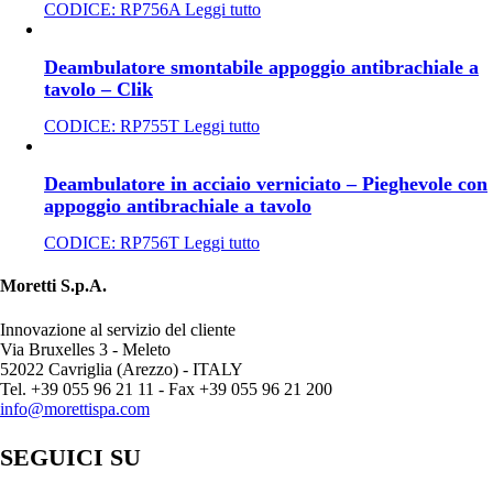
CODICE:
RP756A
Leggi tutto
Deambulatore smontabile appoggio antibrachiale a
tavolo – Clik
CODICE:
RP755T
Leggi tutto
Deambulatore in acciaio verniciato – Pieghevole con
appoggio antibrachiale a tavolo
CODICE:
RP756T
Leggi tutto
Moretti S.p.A.
Innovazione al servizio del cliente
Via Bruxelles 3 - Meleto
52022 Cavriglia (Arezzo) - ITALY
Tel. +39 055 96 21 11 - Fax +39 055 96 21 200
info@morettispa.com
SEGUICI SU