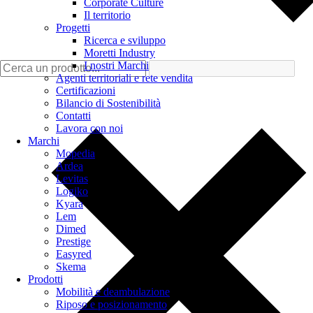
Corporate Culture
Il territorio
Progetti
Ricerca e sviluppo
Moretti Industry
I nostri Marchi
Agenti territoriali e rete vendita
Certificazioni
Bilancio di Sostenibilità
Contatti
Lavora con noi
Marchi
Mopedia
Ardea
Levitas
Logiko
Kyara
Lem
Dimed
Prestige
Easyred
Skema
Prodotti
Mobilità e deambulazione
Riposo e posizionamento