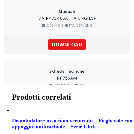
Prodotti correlati
Deambulatore in acciaio verniciato – Pieghevole con
appoggio antibrachiale – Serie Click