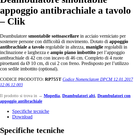
appoggio antibrachiale a tavolo
– Clik
Deambulatore
smontabile sottoascellare
in acciaio verniciato per
sostenere persone con difficoltà di movimento. Dotato di
appoggio
antibrachiale
a tavolo
regolabile in altezza,
maniglie
regolabili in
inclinazione e larghezza e
ampio piano imbottito
per l’appoggio
antibrachiale di 42 cm con incavo di 46 cm. Completo di 4 ruote
piroettanti da Ø 10 cm, di cui 2 con freno. Predisposto per l’utilizzo
con sedile imbottito (optional).
CODICE PRODOTTO:
RP755T
Codice Nomenclatore DPCM 12.01.2017
12.06.12.003
Il prodotto si trova in
→
Mopedia
,
Deambulatori alti
,
Deambulatori con
appoggio antibrachiale
Specifiche tecniche
Download
Specifiche tecniche