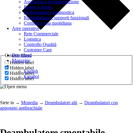
Assistenza e movimentazione
Bagno e igiene
Professionisti e diagnostica
Riabilitazione e supporti funzionali
Comfort e vita quotidiana
Aree operative
Rete Commerciale
Logistica
Controllo Qualità
Customer Care
Download
Generic filters
Magazine
Hidden label
Hidden label
English
Hidden label
Español
Hidden label
Siete in
→
Mopedia
→
Deambulatori alti
→
Deambulatori con
appoggio antibrachiale
Deambulatore smontabile