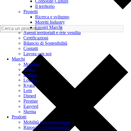
Corporate Culture
Il territorio
Progetti
Ricerca e sviluppo
Moretti Industry
I nostri Marchi
Agenti territoriali e rete vendita
Certificazioni
Bilancio di Sostenibilità
Contatti
Lavora con noi
Marchi
Mopedia
Ardea
Levitas
Logiko
Kyara
Lem
Dimed
Prestige
Easyred
Skema
Prodotti
Mobilità e deambulazione
Riposo e posizionamento