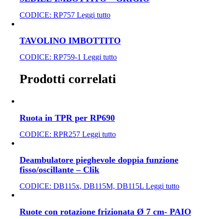
CODICE:
RP757
Leggi tutto
TAVOLINO IMBOTTITO
CODICE:
RP759-1
Leggi tutto
Prodotti correlati
Ruota in TPR per RP690
CODICE:
RPR257
Leggi tutto
Deambulatore pieghevole doppia funzione
fisso/oscillante – Clik
CODICE:
DB115x, DB115M, DB115L
Leggi tutto
Ruote con rotazione frizionata Ø 7 cm- PAIO