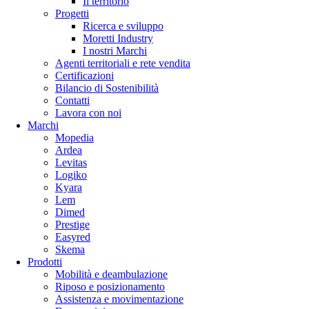
Il territorio
Progetti
Ricerca e sviluppo
Moretti Industry
I nostri Marchi
Agenti territoriali e rete vendita
Certificazioni
Bilancio di Sostenibilità
Contatti
Lavora con noi
Marchi
Mopedia
Ardea
Levitas
Logiko
Kyara
Lem
Dimed
Prestige
Easyred
Skema
Prodotti
Mobilità e deambulazione
Riposo e posizionamento
Assistenza e movimentazione