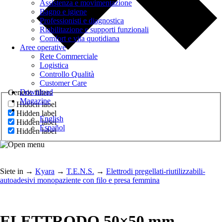
Assistenza e movimentazione
Bagno e igiene
Professionisti e diagnostica
Riabilitazione e supporti funzionali
Comfort e vita quotidiana
Aree operative
Rete Commerciale
Logistica
Controllo Qualità
Customer Care
Download
Generic filters
Magazine
Hidden label
Hidden label
English
Hidden label
Español
Hidden label
Siete in
→
Kyara
→
T.E.N.S.
→
Elettrodi pregellati-riutilizzabili-
autoadesivi monopaziente con filo e presa femmina
ELETTRODO 50×50 mm –