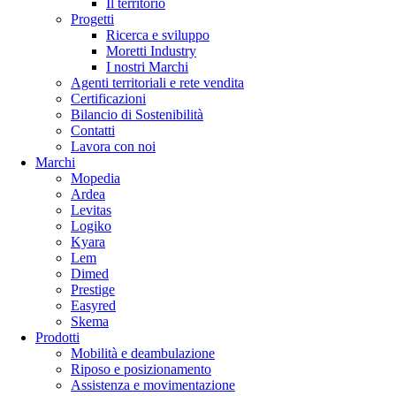
Il territorio
Progetti
Ricerca e sviluppo
Moretti Industry
I nostri Marchi
Agenti territoriali e rete vendita
Certificazioni
Bilancio di Sostenibilità
Contatti
Lavora con noi
Marchi
Mopedia
Ardea
Levitas
Logiko
Kyara
Lem
Dimed
Prestige
Easyred
Skema
Prodotti
Mobilità e deambulazione
Riposo e posizionamento
Assistenza e movimentazione