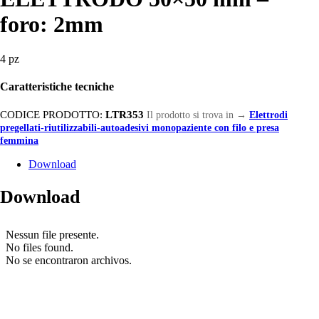
foro: 2mm
4 pz
Caratteristiche tecniche
CODICE PRODOTTO:
LTR353
Il prodotto si trova in
→
Elettrodi
pregellati-riutilizzabili-autoadesivi monopaziente con filo e presa
femmina
Download
Download