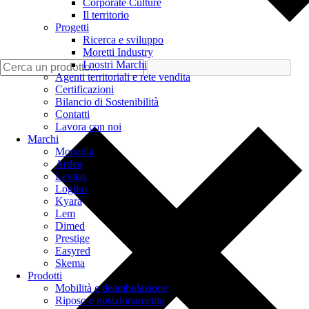
Corporate Culture
Il territorio
Progetti
Ricerca e sviluppo
Moretti Industry
I nostri Marchi
Agenti territoriali e rete vendita
Certificazioni
Bilancio di Sostenibilità
Contatti
Lavora con noi
Marchi
Mopedia
Ardea
Levitas
Logiko
Kyara
Lem
Dimed
Prestige
Easyred
Skema
Prodotti
Mobilità e deambulazione
Riposo e posizionamento