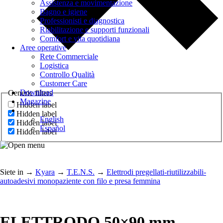
Assistenza e movimentazione
Bagno e igiene
Professionisti e diagnostica
Riabilitazione e supporti funzionali
Comfort e vita quotidiana
Aree operative
Rete Commerciale
Logistica
Controllo Qualità
Customer Care
Download
Generic filters
Magazine
Hidden label
Hidden label
English
Hidden label
Español
Hidden label
Siete in
→
Kyara
→
T.E.N.S.
→
Elettrodi pregellati-riutilizzabili-
autoadesivi monopaziente con filo e presa femmina
ELETTRODO 50×90 mm –