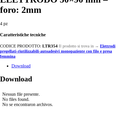
foro: 2mm
4 pz
Caratteristiche tecniche
CODICE PRODOTTO:
LTR354
Il prodotto si trova in
→
Elettrodi
pregellati-riutilizzabili-autoadesivi monopaziente con filo e presa
femmina
Download
Download