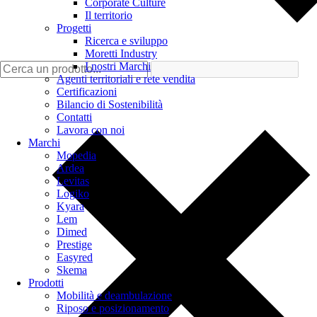
Corporate Culture
Il territorio
Progetti
Ricerca e sviluppo
Moretti Industry
I nostri Marchi
Agenti territoriali e rete vendita
Certificazioni
Bilancio di Sostenibilità
Contatti
Lavora con noi
Marchi
Mopedia
Ardea
Levitas
Logiko
Kyara
Lem
Dimed
Prestige
Easyred
Skema
Prodotti
Mobilità e deambulazione
Riposo e posizionamento