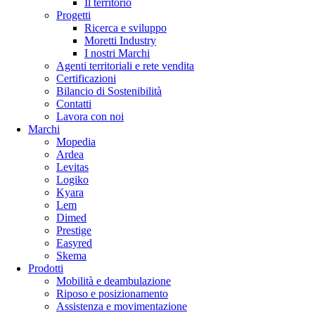
Il territorio
Progetti
Ricerca e sviluppo
Moretti Industry
I nostri Marchi
Agenti territoriali e rete vendita
Certificazioni
Bilancio di Sostenibilità
Contatti
Lavora con noi
Marchi
Mopedia
Ardea
Levitas
Logiko
Kyara
Lem
Dimed
Prestige
Easyred
Skema
Prodotti
Mobilità e deambulazione
Riposo e posizionamento
Assistenza e movimentazione