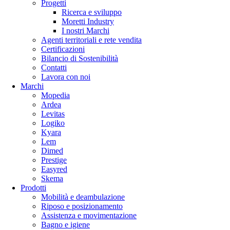
Progetti
Ricerca e sviluppo
Moretti Industry
I nostri Marchi
Agenti territoriali e rete vendita
Certificazioni
Bilancio di Sostenibilità
Contatti
Lavora con noi
Marchi
Mopedia
Ardea
Levitas
Logiko
Kyara
Lem
Dimed
Prestige
Easyred
Skema
Prodotti
Mobilità e deambulazione
Riposo e posizionamento
Assistenza e movimentazione
Bagno e igiene