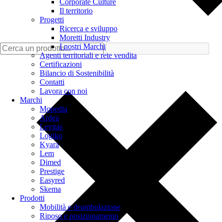
Corporate Culture
Il territorio
Progetti
Ricerca e sviluppo
Moretti Industry
I nostri Marchi
Agenti territoriali e rete vendita
Certificazioni
Bilancio di Sostenibilità
Contatti
Lavora con noi
Marchi
Mopedia
Ardea
Levitas
Logiko
Kyara
Lem
Dimed
Prestige
Easyred
Skema
Prodotti
Mobilità e deambulazione
Riposo e posizionamento