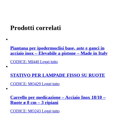
Prodotti correlati
Piantana per ipodermoclisi base, aste e ganci in
acciaio inox – Elevabile a pistone – Made in Italy
CODICE:
MI440
Leggi tutto
STATIVO PER LAMPADE FISSO SU RUOTE
CODICE:
MO429
Leggi tutto
Carrello per medicazione – Acciaio Inox 18/10 –
Ruote ø 8 cm – 3 ripiani
CODICE:
MO243
Leggi tutto