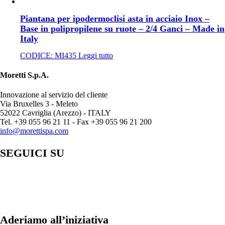
Piantana per ipodermoclisi asta in acciaio Inox –
Base in polipropilene su ruote – 2/4 Ganci – Made in
Italy
CODICE:
MI435
Leggi tutto
Moretti S.p.A.
Innovazione al servizio del cliente
Via Bruxelles 3 - Meleto
52022 Cavriglia (Arezzo) - ITALY
Tel. +39 055 96 21 11 - Fax +39 055 96 21 200
info@morettispa.com
SEGUICI SU
Aderiamo all’iniziativa