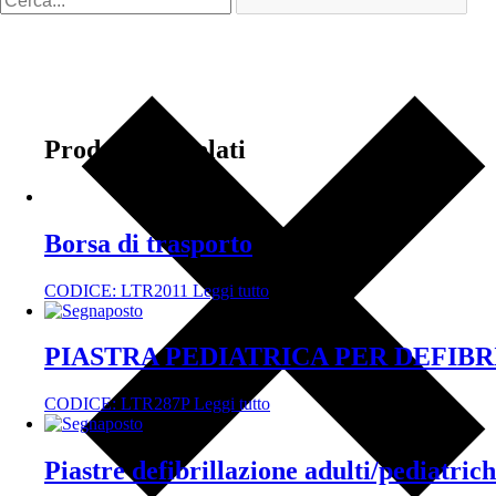
Prodotti correlati
Borsa di trasporto
CODICE:
LTR2011
Leggi tutto
PIASTRA PEDIATRICA PER DEFIBR
CODICE:
LTR287P
Leggi tutto
Piastre defibrillazione adulti/pediatr