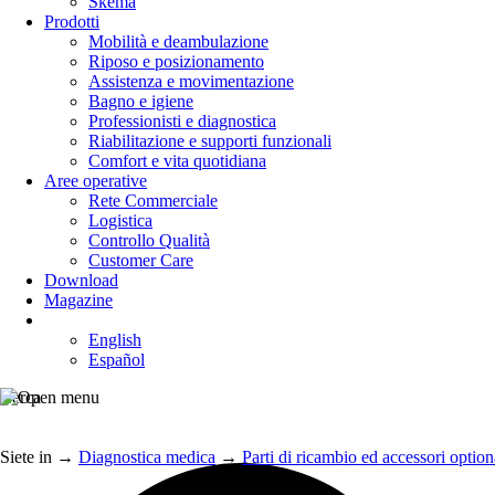
Skema
Prodotti
Mobilità e deambulazione
Riposo e posizionamento
Assistenza e movimentazione
Bagno e igiene
Professionisti e diagnostica
Riabilitazione e supporti funzionali
Comfort e vita quotidiana
Aree operative
Rete Commerciale
Logistica
Controllo Qualità
Customer Care
Download
Magazine
English
Español
Cerca
Siete in
→
Diagnostica medica
→
Parti di ricambio ed accessori optiona