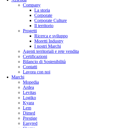
Company
La storia
Corporate
Corporate Culture
Il territorio
Progetti
Ricerca e sviluppo
Moretti Industry
I nostri Marchi
Agenti territoriali e rete vendita
Certificazioni
Bilancio di Sostenibilità
Contatti
Lavora con noi
Marchi
Mopedia
Ardea
Levitas
Logiko
Kyara
Lem
Dimed
Prestige
Easyred