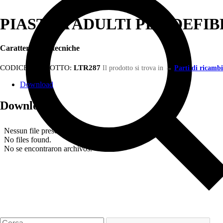
PIASTRA ADULTI PER DEFIB
Caratteristiche tecniche
CODICE PRODOTTO:
LTR287
Il prodotto si trova in
→
Parti di ricambi
Download
Download