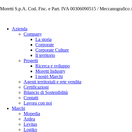
Moretti S.p.A. Cod. Fisc. e Part. IVA 00306090515 / Meccanografic
Azienda
Company
La storia
Corporate
Corporate Culture
Il territorio
Progetti
Ricerca e sviluppo
Moretti Industry
I nostri Marchi
Agenti territoriali e rete vendita
Certificazioni
Bilancio di Sostenibilità
Contatti
Lavora con noi
Marchi
Mopedia
Ardea
Levitas
Logiko