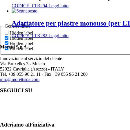
CODICE:
LTR294
Leggi tutto
Adattatore per piastre monouso (per 
Generic filters
Hidden label
CODICE:
LTR282
Leggi tutto
Hidden label
Hidden label
Moretti S.p.A.
Hidden label
Innovazione al servizio del cliente
Via Bruxelles 3 - Meleto
52022 Cavriglia (Arezzo) - ITALY
Tel. +39 055 96 21 11 - Fax +39 055 96 21 200
info@morettispa.com
SEGUICI SU
Aderiamo all’iniziativa