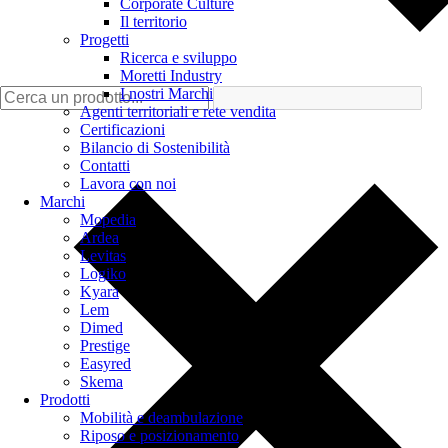
Corporate Culture
Il territorio
Progetti
Ricerca e sviluppo
Moretti Industry
I nostri Marchi
Agenti territoriali e rete vendita
Certificazioni
Bilancio di Sostenibilità
Contatti
Lavora con noi
Marchi
Mopedia
Ardea
Levitas
Logiko
Kyara
Lem
Dimed
Prestige
Easyred
Skema
Prodotti
Mobilità e deambulazione
Riposo e posizionamento