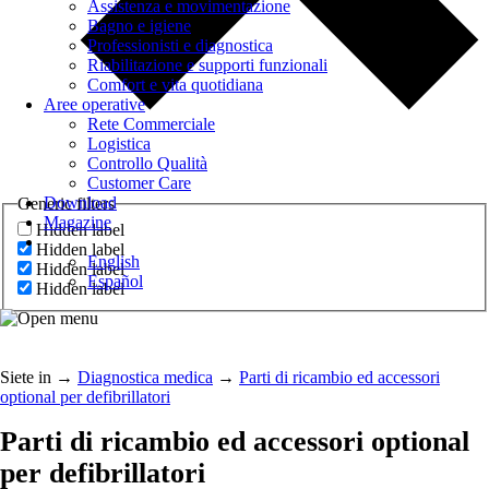
Assistenza e movimentazione
Bagno e igiene
Professionisti e diagnostica
Riabilitazione e supporti funzionali
Comfort e vita quotidiana
Aree operative
Rete Commerciale
Logistica
Controllo Qualità
Customer Care
Download
Generic filters
Magazine
Hidden label
Hidden label
English
Hidden label
Español
Hidden label
Siete in
→
Diagnostica medica
→
Parti di ricambio ed accessori
optional per defibrillatori
Parti di ricambio ed accessori optional
per defibrillatori