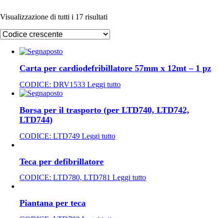
Visualizzazione di tutti i 17 risultati
Carta per cardiodefribillatore 57mm x 12mt – 1 pz
CODICE:
DRV1533
Leggi tutto
Borsa per il trasporto (per LTD740, LTD742,
LTD744)
CODICE:
LTD749
Leggi tutto
Teca per defibrillatore
CODICE:
LTD780, LTD781
Leggi tutto
Piantana per teca