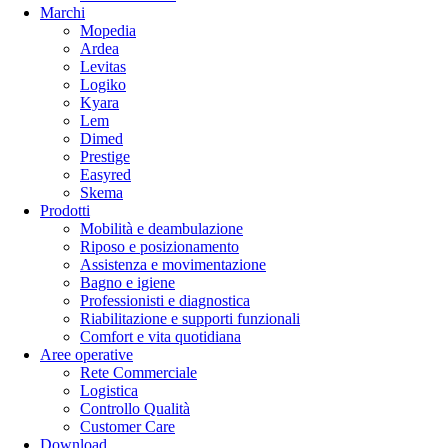
Marchi
Mopedia
Ardea
Levitas
Logiko
Kyara
Lem
Dimed
Prestige
Easyred
Skema
Prodotti
Mobilità e deambulazione
Riposo e posizionamento
Assistenza e movimentazione
Bagno e igiene
Professionisti e diagnostica
Riabilitazione e supporti funzionali
Comfort e vita quotidiana
Aree operative
Rete Commerciale
Logistica
Controllo Qualità
Customer Care
Download