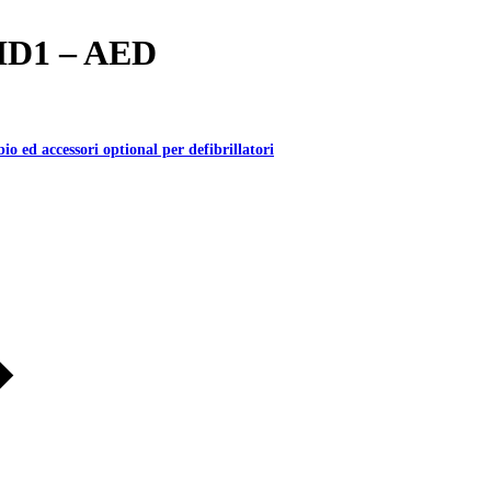
D1 – AED
io ed accessori optional per defibrillatori