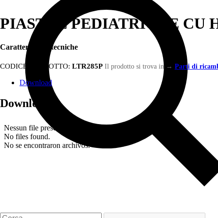
PIASTRE PEDIATRICHE CU H
Caratteristiche tecniche
CODICE PRODOTTO:
LTR285P
Il prodotto si trova in
→
Parti di ricamb
Download
Download