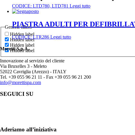
CODICE:
LTD780, LTD781
Leggi tutto
PIASTRA ADULTI PER DEFIBRILLA
Generic filters
Hidden label
CODICE:
LTR286
Leggi tutto
Hidden label
Hidden label
Moretti S.p.A.
Hidden label
Innovazione al servizio del cliente
Via Bruxelles 3 - Meleto
52022 Cavriglia (Arezzo) - ITALY
Tel. +39 055 96 21 11 - Fax +39 055 96 21 200
info@morettispa.com
SEGUICI SU
Aderiamo all’iniziativa