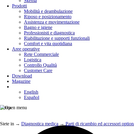
Skema
Prodotti
Mobilità e deambulazione
Riposo e posizionamento
Assistenza e movimentazione
Bagno e igiene
Professionisti e diagnostica
Riabilitazione e supporti funzionali
Comfort e vita quotidiana
Aree operative
Rete Commerciale
Logistica
Controllo Qualità
Customer Care
Download
Magazine
English
Español
Cerca
Siete in
→
Diagnostica medica
→
Parti di ricambio ed accessori optiona