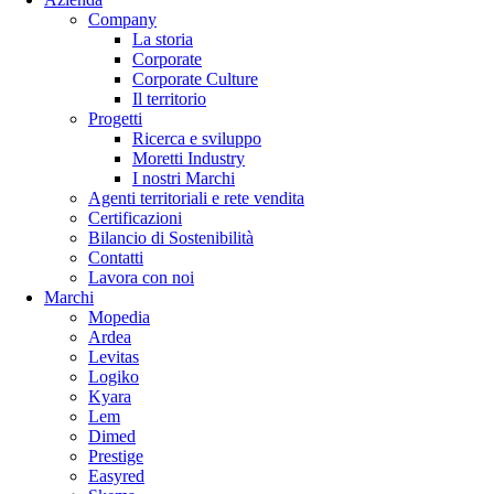
Company
La storia
Corporate
Corporate Culture
Il territorio
Progetti
Ricerca e sviluppo
Moretti Industry
I nostri Marchi
Agenti territoriali e rete vendita
Certificazioni
Bilancio di Sostenibilità
Contatti
Lavora con noi
Marchi
Mopedia
Ardea
Levitas
Logiko
Kyara
Lem
Dimed
Prestige
Easyred