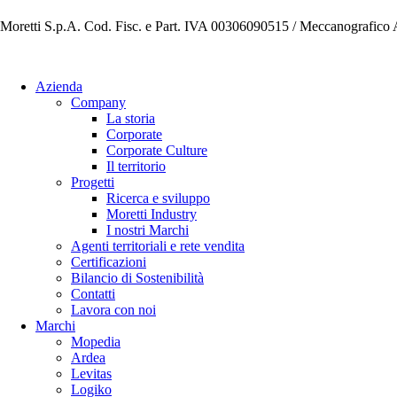
Moretti S.p.A. Cod. Fisc. e Part. IVA 00306090515 / Meccanografic
Azienda
Company
La storia
Corporate
Corporate Culture
Il territorio
Progetti
Ricerca e sviluppo
Moretti Industry
I nostri Marchi
Agenti territoriali e rete vendita
Certificazioni
Bilancio di Sostenibilità
Contatti
Lavora con noi
Marchi
Mopedia
Ardea
Levitas
Logiko