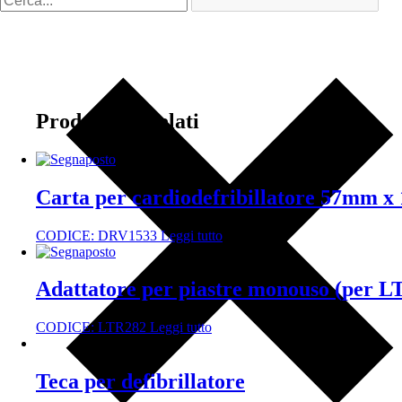
Prodotti correlati
Carta per cardiodefribillatore 57mm x 
CODICE:
DRV1533
Leggi tutto
Adattatore per piastre monouso (per 
CODICE:
LTR282
Leggi tutto
Teca per defibrillatore