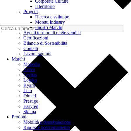
Corporate Culture
Il territorio
Progetti
Ricerca e sviluppo
Moretti Industry
I nostri Marchi
Agenti territoriali e rete vendita
Certificazioni
Bilancio di Sostenibilità
Contatti
Lavora con noi
Marchi
Mopedia
Ardea
Levitas
Logiko
Kyara
Lem
Dimed
Prestige
Easyred
Skema
Prodotti
Mobilità e deambulazione
Riposo e posizionamento