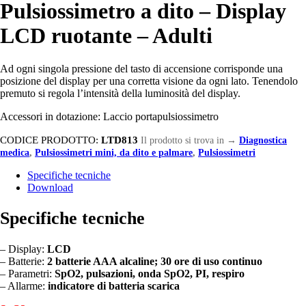
Pulsiossimetro a dito – Display
LCD ruotante – Adulti
Ad ogni singola pressione del tasto di accensione corrisponde una
posizione del display per una corretta visione da ogni lato. Tenendolo
premuto si regola l’intensità della luminosità del display.
Accessori in dotazione: Laccio portapulsiossimetro
CODICE PRODOTTO:
LTD813
Il prodotto si trova in
→
Diagnostica
medica
,
Pulsiossimetri mini, da dito e palmare
,
Pulsiossimetri
Specifiche tecniche
Download
Specifiche tecniche
– Display:
LCD
– Batterie:
2 batterie AAA alcaline; 30 ore di uso continuo
– Parametri:
SpO2, pulsazioni, onda SpO2, PI, respiro
– Allarme:
indicatore di batteria scarica