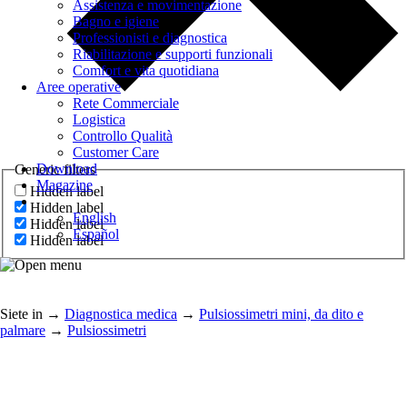
Assistenza e movimentazione
Bagno e igiene
Professionisti e diagnostica
Riabilitazione e supporti funzionali
Comfort e vita quotidiana
Aree operative
Rete Commerciale
Logistica
Controllo Qualità
Customer Care
Download
Generic filters
Magazine
Hidden label
Hidden label
English
Hidden label
Español
Hidden label
Siete in
→
Diagnostica medica
→
Pulsiossimetri mini, da dito e
palmare
→
Pulsiossimetri