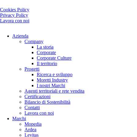
Cookies Policy
Privacy Policy
Lavora con noi
Azienda
Company
La storia
Corporate
Corporate Culture
Il territorio
Progetti
Ricerca e sviluppo
Moretti Industry
I nostri Marchi
Agenti territoriali e rete vendita
Certificazioni
Bilancio di Sostenibilità
Contatti
Lavora con noi
Marchi
Mopedia
Ardea
Levitas