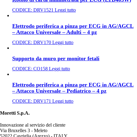
CODICE:
DRV1521
Leggi tutto
Elettrodo periferica a pinza per ECG in AG/AGCL
– Attacco Universale – Adulti – 4 pz
CODICE:
DRV170
Leggi tutto
Supporto da muro per monitor fetali
CODICE:
CO158
Leggi tutto
Elettrodo periferica a pinza per ECG in AG/AGCL
– Attacco Universale – Pediatrico – 4 pz
CODICE:
DRV171
Leggi tutto
Moretti S.p.A.
Innovazione al servizio del cliente
Via Bruxelles 3 - Meleto
52022 Cavriglia (Arezzo) - ITALY