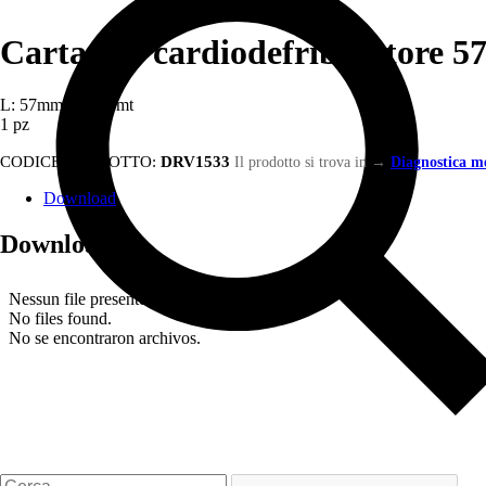
Carta per cardiodefribillatore 
L: 57mm x P: 12mt
1 pz
CODICE PRODOTTO:
DRV1533
Il prodotto si trova in
→
Diagnostica m
Download
Download