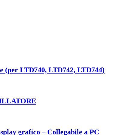
iche (per LTD740, LTD742, LTD744)
ILLATORE
splay grafico – Collegabile a PC