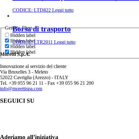
CODICE:
LTD822
Leggi tutto
Borsa di trasporto
Generic filters
Hidden label
Hidden label
CODICE:
LTR2011
Leggi tutto
Hidden label
Hidden label
Moretti S.p.A.
Innovazione al servizio del cliente
Via Bruxelles 3 - Meleto
52022 Cavriglia (Arezzo) - ITALY
Tel. +39 055 96 21 11 - Fax +39 055 96 21 200
info@morettispa.com
SEGUICI SU
Aderiamo all’iniziativa