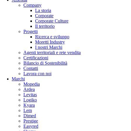
Company
La storia
Corporate
Corporate Culture
Il territorio
Progetti
Ricerca e sviluppo
Moretti Industry
I nostri Marchi
Agenti territoriali e rete vendita
Certificazioni
Bilancio di Sostenibilità
Contatti
Lavora con noi
Marchi
Mopedia
Ardea
Levitas
Logiko
Kyara
Lem
Dimed
Prestige
Easyred