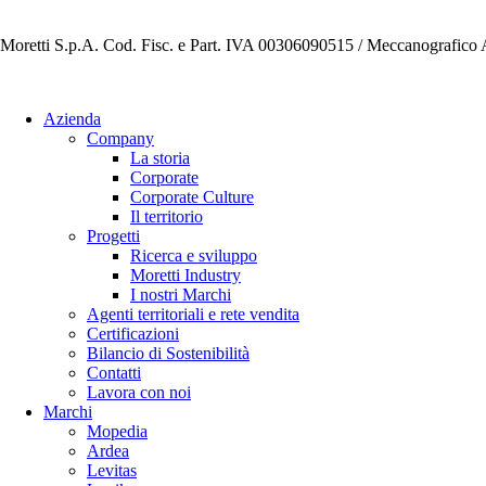
Moretti S.p.A. Cod. Fisc. e Part. IVA 00306090515 / Meccanografic
Azienda
Company
La storia
Corporate
Corporate Culture
Il territorio
Progetti
Ricerca e sviluppo
Moretti Industry
I nostri Marchi
Agenti territoriali e rete vendita
Certificazioni
Bilancio di Sostenibilità
Contatti
Lavora con noi
Marchi
Mopedia
Ardea
Levitas