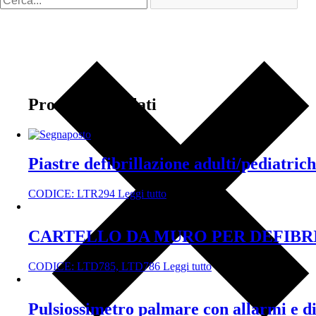
Prodotti correlati
Piastre defibrillazione adulti/pediatr
CODICE:
LTR294
Leggi tutto
CARTELLO DA MURO PER DEFIBR
CODICE:
LTD785, LTD786
Leggi tutto
Pulsiossimetro palmare con allarmi e di