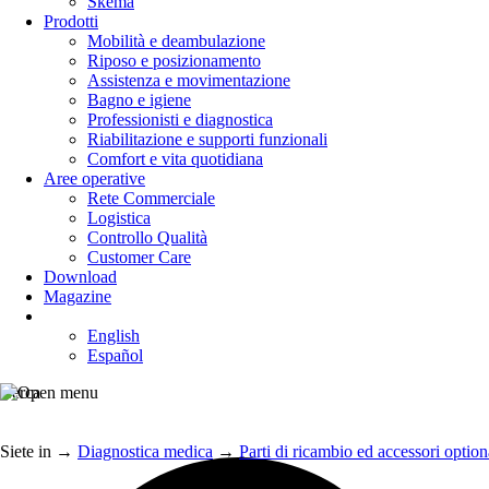
Skema
Prodotti
Mobilità e deambulazione
Riposo e posizionamento
Assistenza e movimentazione
Bagno e igiene
Professionisti e diagnostica
Riabilitazione e supporti funzionali
Comfort e vita quotidiana
Aree operative
Rete Commerciale
Logistica
Controllo Qualità
Customer Care
Download
Magazine
English
Español
Cerca
Siete in
→
Diagnostica medica
→
Parti di ricambio ed accessori optiona