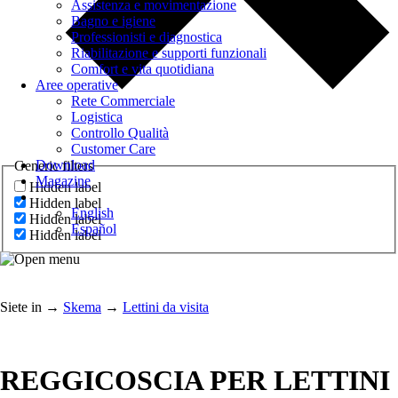
Assistenza e movimentazione
Bagno e igiene
Professionisti e diagnostica
Riabilitazione e supporti funzionali
Comfort e vita quotidiana
Aree operative
Rete Commerciale
Logistica
Controllo Qualità
Customer Care
Download
Generic filters
Magazine
Hidden label
Hidden label
English
Hidden label
Español
Hidden label
Siete in
→
Skema
→
Lettini da visita
REGGICOSCIA PER LETTINI