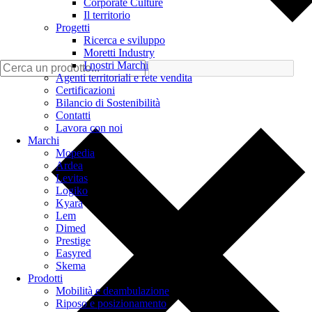
Corporate Culture
Il territorio
Progetti
Ricerca e sviluppo
Moretti Industry
I nostri Marchi
Agenti territoriali e rete vendita
Certificazioni
Bilancio di Sostenibilità
Contatti
Lavora con noi
Marchi
Mopedia
Ardea
Levitas
Logiko
Kyara
Lem
Dimed
Prestige
Easyred
Skema
Prodotti
Mobilità e deambulazione
Riposo e posizionamento