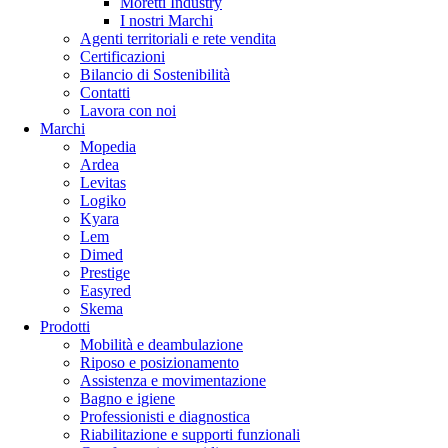
Moretti Industry
I nostri Marchi
Agenti territoriali e rete vendita
Certificazioni
Bilancio di Sostenibilità
Contatti
Lavora con noi
Marchi
Mopedia
Ardea
Levitas
Logiko
Kyara
Lem
Dimed
Prestige
Easyred
Skema
Prodotti
Mobilità e deambulazione
Riposo e posizionamento
Assistenza e movimentazione
Bagno e igiene
Professionisti e diagnostica
Riabilitazione e supporti funzionali