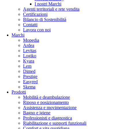
I nostri Marchi
Agenti territoriali e rete vendita
Certificazioni
Bilancio di Sostenibilità
Contatti
Lavora con noi
Marchi
Mopedia
Ardea
Levitas
Logiko
Kyara
Lem
Dimed
Prestige
Easyred
Skema
Prodotti
Mobilità e deambulazione
Riposo e posizionamento
Assistenza e movimentazione
Bagno e igiene
Professionisti e diagnostica
Riabilitazione e supporti funzionali
Comfort e vita quotidiana