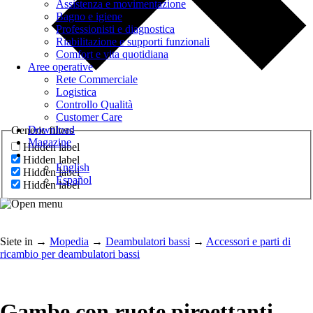
Assistenza e movimentazione
Bagno e igiene
Professionisti e diagnostica
Riabilitazione e supporti funzionali
Comfort e vita quotidiana
Aree operative
Rete Commerciale
Logistica
Controllo Qualità
Customer Care
Download
Generic filters
Magazine
Hidden label
Hidden label
English
Hidden label
Español
Hidden label
Siete in
→
Mopedia
→
Deambulatori bassi
→
Accessori e parti di
ricambio per deambulatori bassi
Gambe con ruote piroettanti