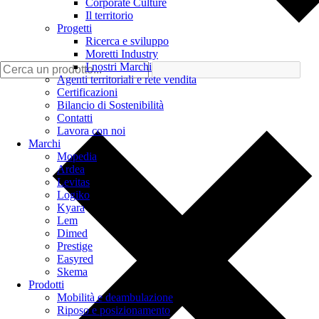
Corporate Culture
Il territorio
Progetti
Ricerca e sviluppo
Moretti Industry
I nostri Marchi
Agenti territoriali e rete vendita
Certificazioni
Bilancio di Sostenibilità
Contatti
Lavora con noi
Marchi
Mopedia
Ardea
Levitas
Logiko
Kyara
Lem
Dimed
Prestige
Easyred
Skema
Prodotti
Mobilità e deambulazione
Riposo e posizionamento