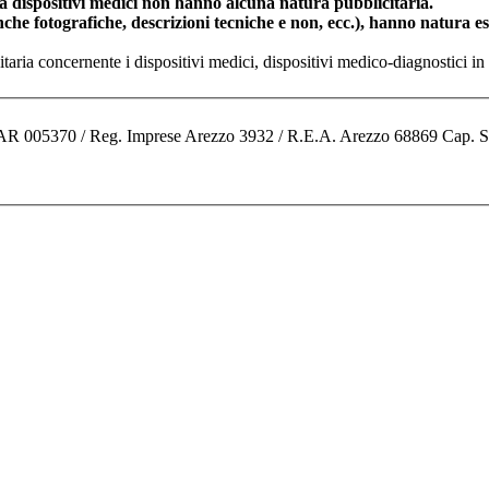
dispositivi medici non hanno alcuna natura pubblicitaria.
anche fotografiche, descrizioni tecniche e non, ecc.), hanno natura 
nitaria concernente i dispositivi medici, dispositivi medico-diagnostic
o AR 005370 / Reg. Imprese Arezzo 3932 / R.E.A. Arezzo 68869 Cap. 