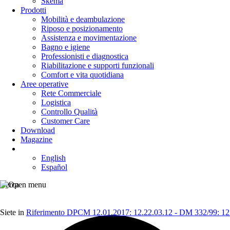
Skema
Prodotti
Mobilità e deambulazione
Riposo e posizionamento
Assistenza e movimentazione
Bagno e igiene
Professionisti e diagnostica
Riabilitazione e supporti funzionali
Comfort e vita quotidiana
Aree operative
Rete Commerciale
Logistica
Controllo Qualità
Customer Care
Download
Magazine
English
Español
Cerca
Siete in
Riferimento DPCM 12.01.2017: 12.22.03.12 - DM 332/99: 12