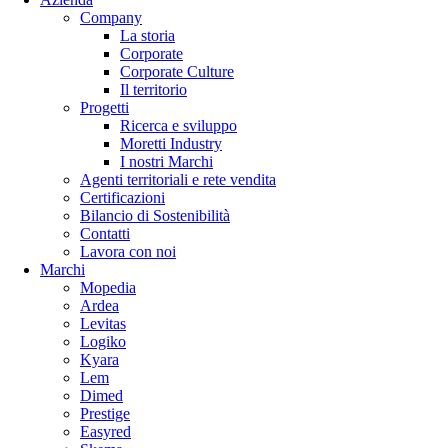
Company
La storia
Corporate
Corporate Culture
Il territorio
Progetti
Ricerca e sviluppo
Moretti Industry
I nostri Marchi
Agenti territoriali e rete vendita
Certificazioni
Bilancio di Sostenibilità
Contatti
Lavora con noi
Marchi
Mopedia
Ardea
Levitas
Logiko
Kyara
Lem
Dimed
Prestige
Easyred