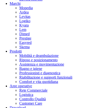
Marchi
Mopedia
Ardea
Levitas
Logiko
Kyara
Lem
Dimed
Prestige
Easyred
Skema
Prodotti
Mobilità e deambulazione
Riposo e posizionamento
Assistenza e movimentazione
Bagno e igiene
Professionisti e diagnostica
Riabilitazione e supporti funzionali
Comfort e vita quotidiana
Aree operative
Rete Commerciale
Logistica
Controllo Qualità
Customer Care
Download