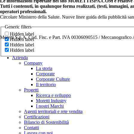
Le informazioni riportate nel sito MORETTISPA.COM e relative a 
Tutti i contenuti, in qualunque forma realizzati, (testi, immagini, 
operatori professionali.
Circolare Ministero della Salute. Nuove linee guida della pubblicità sa
Generic filters
Hidden label
Moretti S.p.A. Cod. Fisc. e Part. IVA 00306090515 / Meccanografic
Hidden label
Hidden label
Hidden label
Azienda
Company
La storia
Corporate
Corporate Culture
Il territorio
Progetti
Ricerca e sviluppo
Moretti Industry
I nostri Marchi
Agenti territoriali e rete vendita
Certificazioni
Bilancio di Sostenibilità
Contatti
Lavora con noi