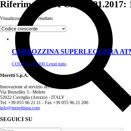
Riferimento DPCM 12.01.2017: 1
Visualizzazione di 1 risultato
CARROZZINA SUPERLEGGERA AT
CODICE:
CL200
Leggi tutto
Moretti S.p.A.
Innovazione al servizio del cliente
Via Bruxelles 3 - Meleto
52022 Cavriglia (Arezzo) - ITALY
Tel. +39 055 96 21 11 - Fax +39 055 96 21 200
info@morettispa.com
SEGUICI SU