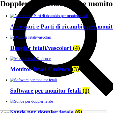
Doppler fetali/vascolari e monitor
Accessori e Parti di ricambio per monit
Doppler fetali/vascolari
(4)
Monitor fetali Cadence
(3)
Software per monitor fetali
(1)
Sonde per doppler fetale
(6)