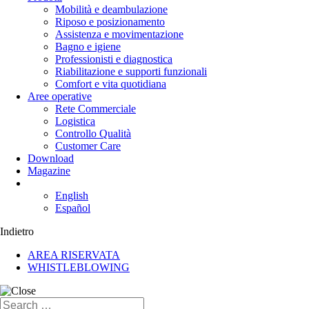
Mobilità e deambulazione
Riposo e posizionamento
Assistenza e movimentazione
Bagno e igiene
Professionisti e diagnostica
Riabilitazione e supporti funzionali
Comfort e vita quotidiana
Aree operative
Rete Commerciale
Logistica
Controllo Qualità
Customer Care
Download
Magazine
English
Español
Indietro
AREA RISERVATA
WHISTLEBLOWING