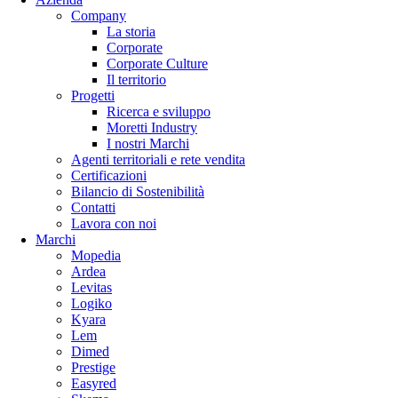
Company
La storia
Corporate
Corporate Culture
Il territorio
Progetti
Ricerca e sviluppo
Moretti Industry
I nostri Marchi
Agenti territoriali e rete vendita
Certificazioni
Bilancio di Sostenibilità
Contatti
Lavora con noi
Marchi
Mopedia
Ardea
Levitas
Logiko
Kyara
Lem
Dimed
Prestige
Easyred