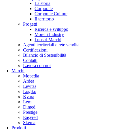
La storia
Corporate
Corporate Culture
Il territorio
Progetti
Ricerca e sviluppo
Moretti Industry
I nostri Marchi
Agenti territoriali e rete vendita
Certificazioni
Bilancio di Sostenibilità
Contatti
Lavora con noi
Marchi
Mopedia
Ardea
Levitas
Logiko
Kyara
Lem
Dimed
Prestige
Easyred
Skema
Prodotti