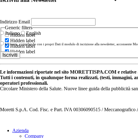
Indirizzo Email
Generic filters
Italiano
English
Hidden label
Hidden label
L’Utente, compilando con i propri Dati il modulo di iscrizione alla newsletter, acconsente More
Hidden label
Hidden label
Le informazioni riportate nel sito MORETTISPA.COM e relative a 
Tutti i contenuti, in qualunque forma realizzati, (testi, immagini, 
operatori professionali.
Circolare Ministero della Salute. Nuove linee guida della pubblicità sa
Moretti S.p.A. Cod. Fisc. e Part. IVA 00306090515 / Meccanografic
Azienda
Company