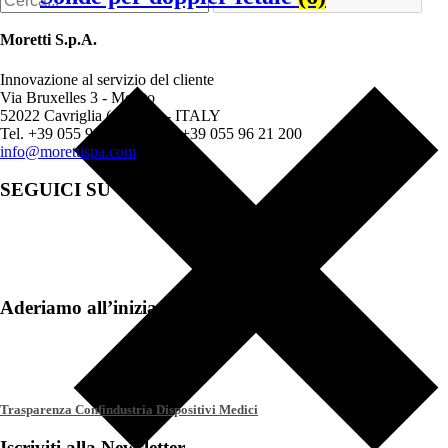
Moretti S.p.A.
Innovazione al servizio del cliente
Via Bruxelles 3 - Meleto
52022 Cavriglia (Arezzo) - ITALY
Tel. +39 055 96 21 11 - Fax +39 055 96 21 200
info@morettispa.com
SEGUICI SU
Aderiamo all’iniziativa
Trasparenza Confindustria Dispositivi Medici
Iscriviti alla Newsletter