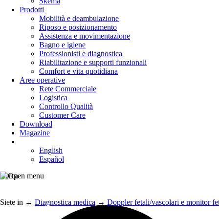
Skema
Prodotti
Mobilità e deambulazione
Riposo e posizionamento
Assistenza e movimentazione
Bagno e igiene
Professionisti e diagnostica
Riabilitazione e supporti funzionali
Comfort e vita quotidiana
Aree operative
Rete Commerciale
Logistica
Controllo Qualità
Customer Care
Download
Magazine
English
Español
Cerca
Siete in
→
Diagnostica medica
→
Doppler fetali/vascolari e monitor fet