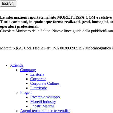
Le informazioni riportate nel sito MORETTISPA.COM e relative a 
Tutti i contenuti, in qualunque forma realizzati, (testi, immagini, 
operatori professionali.
Circolare Ministero della Salute. Nuove linee guida della pubblicità sa
Moretti S.p.A. Cod. Fisc. e Part. IVA 00306090515 / Meccanografic
Azienda
Company
La storia
Corporate
Corporate Culture
Il territorio
Progetti
Ricerca e sviluppo
Moretti Industry
I nostri Marchi
Agenti territoriali e rete vendita