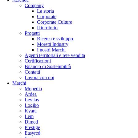
Company
La storia
Corporate
Corporate Culture
Il territorio
Progetti
Ricerca e sviluppo
Moretti Industry
I nostri Marchi
Agenti territoriali e rete vendita
Certificazioni
Bilancio di Sostenibilità
Contatti
Lavora con noi
Marchi
Mopedia
Ardea
Levitas
Logiko
Kyara
Lem
Dimed
Prestige
Easyred