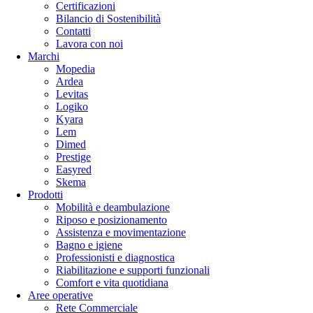
Certificazioni
Bilancio di Sostenibilità
Contatti
Lavora con noi
Marchi
Mopedia
Ardea
Levitas
Logiko
Kyara
Lem
Dimed
Prestige
Easyred
Skema
Prodotti
Mobilità e deambulazione
Riposo e posizionamento
Assistenza e movimentazione
Bagno e igiene
Professionisti e diagnostica
Riabilitazione e supporti funzionali
Comfort e vita quotidiana
Aree operative
Rete Commerciale