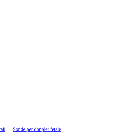
ali
→
Sonde per doppler fetale