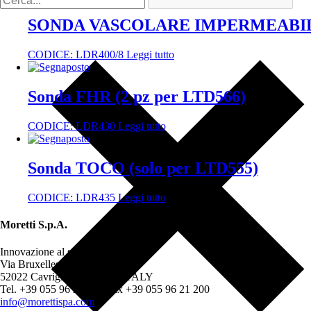
SONDA VASCOLARE IMPERMEABI
CODICE:
LDR400/8
Leggi tutto
Sonda FHR (2 pz per LTD566)
CODICE:
LDR430
Leggi tutto
Sonda TOCO (solo per LTD555)
CODICE:
LDR435
Leggi tutto
Moretti S.p.A.
Innovazione al servizio del cliente
Via Bruxelles 3 - Meleto
52022 Cavriglia (Arezzo) - ITALY
Tel. +39 055 96 21 11 - Fax +39 055 96 21 200
info@morettispa.com