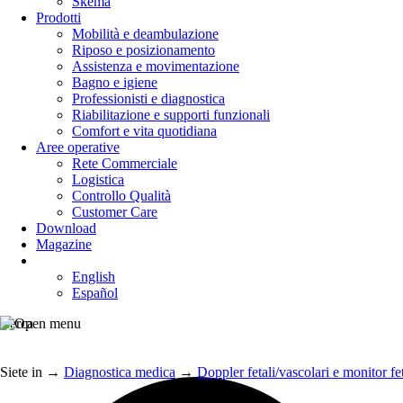
Skema
Prodotti
Mobilità e deambulazione
Riposo e posizionamento
Assistenza e movimentazione
Bagno e igiene
Professionisti e diagnostica
Riabilitazione e supporti funzionali
Comfort e vita quotidiana
Aree operative
Rete Commerciale
Logistica
Controllo Qualità
Customer Care
Download
Magazine
English
Español
Cerca
Siete in
→
Diagnostica medica
→
Doppler fetali/vascolari e monitor fet