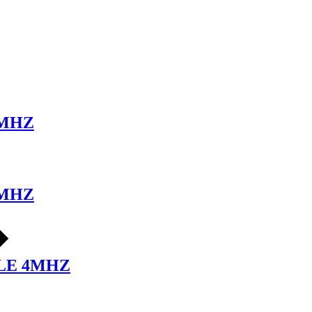
2MHZ
3MHZ
LE 4MHZ