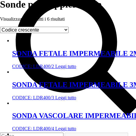
Sonde per doppler fetale
Visualizzazione di tutti i 6 risultati
SONDA FETALE IMPERMEABILE 
CODICE:
LDR400/2
Leggi tutto
SONDA FETALE IMPERMEABILE 
CODICE:
LDR400/3
Leggi tutto
SONDA VASCOLARE IMPERMEABI
CODICE:
LDR400/4
Leggi tutto