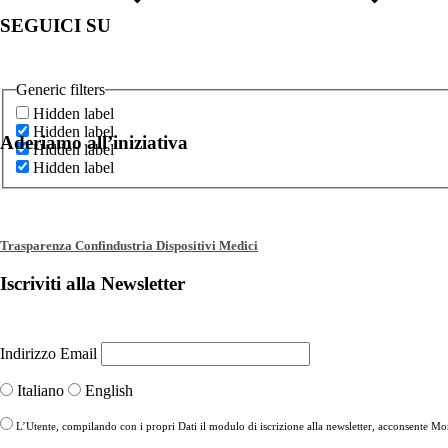
SEGUICI SU
Generic filters
Hidden label
Hidden label
Aderiamo all’iniziativa
Hidden label
Hidden label
Trasparenza Confindustria Dispositivi Medici
Iscriviti alla Newsletter
Indirizzo Email
Italiano
English
L’Utente, compilando con i propri Dati il modulo di iscrizione alla newsletter, acconsente More