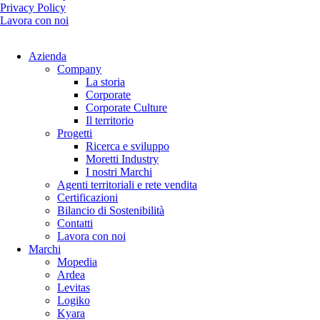
Privacy Policy
Lavora con noi
Azienda
Company
La storia
Corporate
Corporate Culture
Il territorio
Progetti
Ricerca e sviluppo
Moretti Industry
I nostri Marchi
Agenti territoriali e rete vendita
Certificazioni
Bilancio di Sostenibilità
Contatti
Lavora con noi
Marchi
Mopedia
Ardea
Levitas
Logiko
Kyara