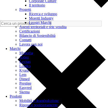
Corporate Culture
Il territorio
Progetti
Ricerca e sviluppo
Moretti Industry
I nostri Marchi
Agenti territoriali e rete vendita
Certificazioni
Bilancio di Sostenibilità
Contatti
Lavora con noi
Marchi
Mopedia
Ardea
Levitas
Logiko
Kyara
Lem
Dimed
Prestige
Easyred
Skema
Prodotti
Mobilità e deambulazione
Riposo e posizionamento