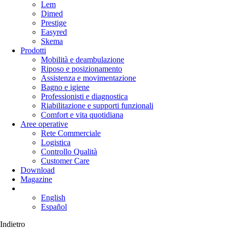
Lem
Dimed
Prestige
Easyred
Skema
Prodotti
Mobilità e deambulazione
Riposo e posizionamento
Assistenza e movimentazione
Bagno e igiene
Professionisti e diagnostica
Riabilitazione e supporti funzionali
Comfort e vita quotidiana
Aree operative
Rete Commerciale
Logistica
Controllo Qualità
Customer Care
Download
Magazine
English
Español
Indietro