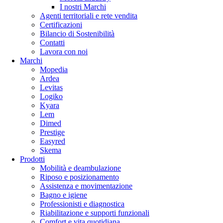
I nostri Marchi
Agenti territoriali e rete vendita
Certificazioni
Bilancio di Sostenibilità
Contatti
Lavora con noi
Marchi
Mopedia
Ardea
Levitas
Logiko
Kyara
Lem
Dimed
Prestige
Easyred
Skema
Prodotti
Mobilità e deambulazione
Riposo e posizionamento
Assistenza e movimentazione
Bagno e igiene
Professionisti e diagnostica
Riabilitazione e supporti funzionali
Comfort e vita quotidiana