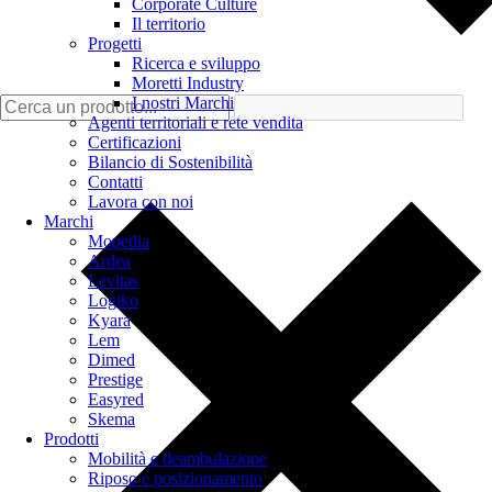
Corporate Culture
Il territorio
Progetti
Ricerca e sviluppo
Moretti Industry
I nostri Marchi
Agenti territoriali e rete vendita
Certificazioni
Bilancio di Sostenibilità
Contatti
Lavora con noi
Marchi
Mopedia
Ardea
Levitas
Logiko
Kyara
Lem
Dimed
Prestige
Easyred
Skema
Prodotti
Mobilità e deambulazione
Riposo e posizionamento