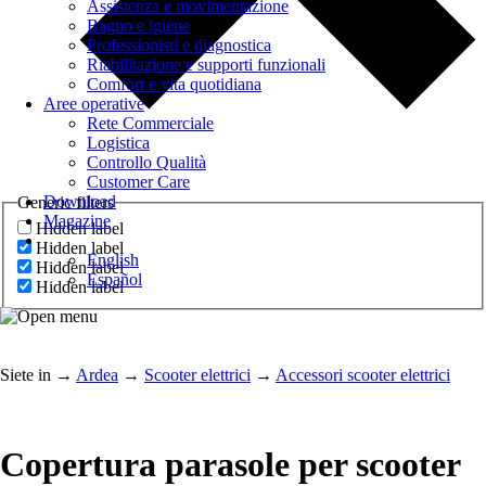
Assistenza e movimentazione
Bagno e igiene
Professionisti e diagnostica
Riabilitazione e supporti funzionali
Comfort e vita quotidiana
Aree operative
Rete Commerciale
Logistica
Controllo Qualità
Customer Care
Download
Generic filters
Magazine
Hidden label
Hidden label
English
Hidden label
Español
Hidden label
Siete in
→
Ardea
→
Scooter elettrici
→
Accessori scooter elettrici
Copertura parasole per scooter