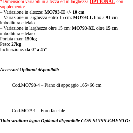
*Dimensioni variabili in altezza ed in larghezza
OPTIONAL
con
supplemento:
– Variazione in altezza:
MO793-H
+/- 10 cm
– Variazione in larghezza entro 15 cm:
MO793-L
fino a
91 cm
imbottitura e telaio
– Variazione in larghezza oltre 15 cm:
MO793-XL
oltre
15
cm
imbottitura e telaio
Portata max:
150kg
Peso:
27k
g
Inclinazione:
da 0° a 45
°
Accessori Optional disponibili:
Cod.MO798-4 – Piano di appoggio 165×66 cm
Cod.MO791 – Foro facciale
Tinta struttura legno Optional disponibile CON SUPPLEMENTO: