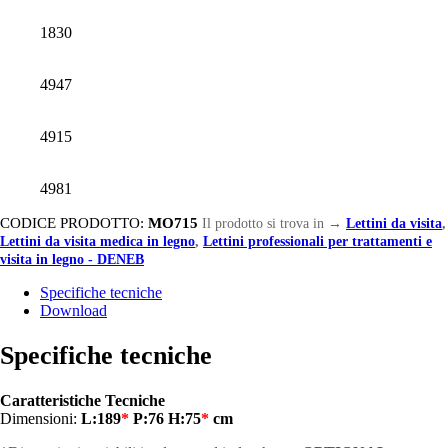
1830
4947
4915
4981
CODICE PRODOTTO:
MO715
Il prodotto si trova in
→
Lettini da visita
,
Lettini da visita medica in legno
,
Lettini professionali per trattamenti e
visita in legno - DENEB
Specifiche tecniche
Download
Specifiche tecniche
Caratteristiche Tecniche
Dimensioni:
L:189
*
P:76 H:75
*
cm