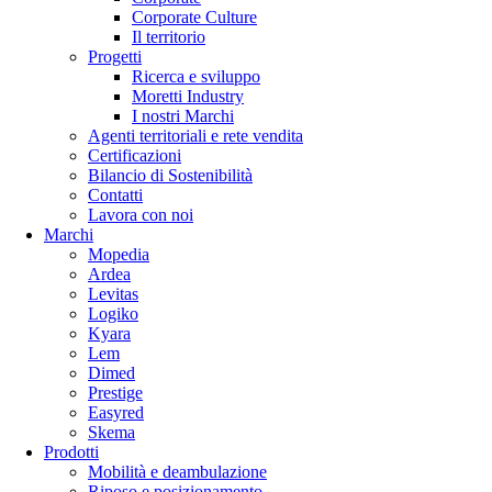
Corporate Culture
Il territorio
Progetti
Ricerca e sviluppo
Moretti Industry
I nostri Marchi
Agenti territoriali e rete vendita
Certificazioni
Bilancio di Sostenibilità
Contatti
Lavora con noi
Marchi
Mopedia
Ardea
Levitas
Logiko
Kyara
Lem
Dimed
Prestige
Easyred
Skema
Prodotti
Mobilità e deambulazione
Riposo e posizionamento