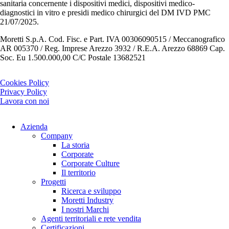
sanitaria concernente i dispositivi medici, dispositivi medico-
diagnostici in vitro e presidi medico chirurgici del DM IVD PMC
21/07/2025.
Moretti S.p.A. Cod. Fisc. e Part. IVA 00306090515 / Meccanografico
AR 005370 / Reg. Imprese Arezzo 3932 / R.E.A. Arezzo 68869 Cap.
Soc. Eu 1.500.000,00 C/C Postale 13682521
Cookies Policy
Privacy Policy
Lavora con noi
Azienda
Company
La storia
Corporate
Corporate Culture
Il territorio
Progetti
Ricerca e sviluppo
Moretti Industry
I nostri Marchi
Agenti territoriali e rete vendita
Certificazioni