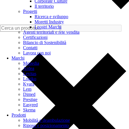
Corporate Culture
Il territorio
Progetti
Ricerca e sviluppo
Moretti Industry
I nostri Marchi
Agenti territoriali e rete vendita
Certificazioni
Bilancio di Sostenibilità
Contatti
Lavora con noi
Marchi
Mopedia
Ardea
Levitas
Logiko
Kyara
Lem
Dimed
Prestige
Easyred
Skema
Prodotti
Mobilità e deambulazione
Riposo e posizionamento