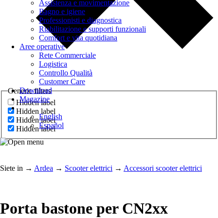
Assistenza e movimentazione
Bagno e igiene
Professionisti e diagnostica
Riabilitazione e supporti funzionali
Comfort e vita quotidiana
Aree operative
Rete Commerciale
Logistica
Controllo Qualità
Customer Care
Download
Generic filters
Magazine
Hidden label
Hidden label
English
Hidden label
Español
Hidden label
Siete in
→
Ardea
→
Scooter elettrici
→
Accessori scooter elettrici
Porta bastone per CN2xx