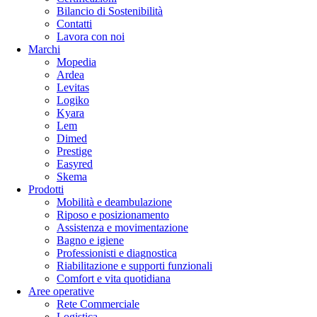
Bilancio di Sostenibilità
Contatti
Lavora con noi
Marchi
Mopedia
Ardea
Levitas
Logiko
Kyara
Lem
Dimed
Prestige
Easyred
Skema
Prodotti
Mobilità e deambulazione
Riposo e posizionamento
Assistenza e movimentazione
Bagno e igiene
Professionisti e diagnostica
Riabilitazione e supporti funzionali
Comfort e vita quotidiana
Aree operative
Rete Commerciale
Logistica