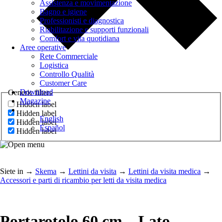
Assistenza e movimentazione
Bagno e igiene
Professionisti e diagnostica
Riabilitazione e supporti funzionali
Comfort e vita quotidiana
Aree operative
Rete Commerciale
Logistica
Controllo Qualità
Customer Care
Download
Generic filters
Magazine
Hidden label
Hidden label
English
Hidden label
Español
Hidden label
Siete in
→
Skema
→
Lettini da visita
→
Lettini da visita medica
→
Accessori e parti di ricambio per letti da visita medica
Portarotolo 60 cm – Lato