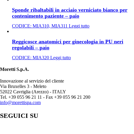
Sponde ribaltabili in acciaio verniciato bianco per
contenimento paziente – paio
CODICE:
MIA310, MIA311
Leggi tutto
Reggicosce anatomici per ginecologia in PU neri
regolabili – paio
CODICE:
MIA320
Leggi tutto
Moretti S.p.A.
Innovazione al servizio del cliente
Via Bruxelles 3 - Meleto
52022 Cavriglia (Arezzo) - ITALY
Tel. +39 055 96 21 11 - Fax +39 055 96 21 200
info@morettispa.com
SEGUICI SU