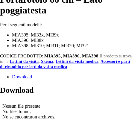
poggiatesta
Per i seguenti modelli:
MIA395: MI33x, MI39x
MIA396: MI38x
MIA398: MI310; MI311; MI320; MI321
CODICE PRODOTTO:
MIA395, MIA396, MIA398
Il prodotto si trova
in
→
Lettini da visita
,
Skema
,
Lettini da visita medica
,
Accessori e parti
di ricambio per letti da visita medica
Download
Download