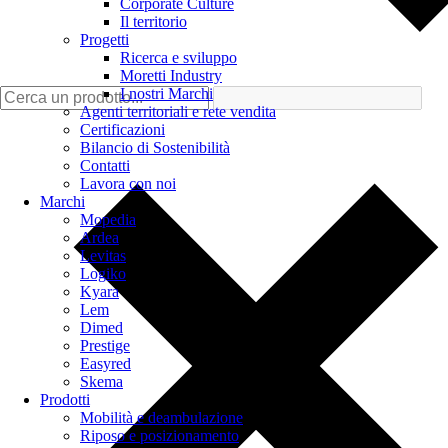
Corporate Culture
Il territorio
Progetti
Ricerca e sviluppo
Moretti Industry
I nostri Marchi
Agenti territoriali e rete vendita
Certificazioni
Bilancio di Sostenibilità
Contatti
Lavora con noi
Marchi
Mopedia
Ardea
Levitas
Logiko
Kyara
Lem
Dimed
Prestige
Easyred
Skema
Prodotti
Mobilità e deambulazione
Riposo e posizionamento