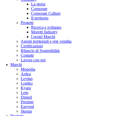
La storia
Corporate
Corporate Culture
Il territorio
Progetti
Ricerca e sviluppo
Moretti Industry
I nostri Marchi
Agenti territoriali e rete vendita
Certificazioni
Bilancio di Sostenibilità
Contatti
Lavora con noi
Marchi
Mopedia
Ardea
Levitas
Logiko
Kyara
Lem
Dimed
Prestige
Easyred
Skema
Prodotti