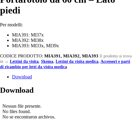
piedi
Per modelli:
MIA391: MI37x
MIA392: MI38x
MIA393: MI33x, MI39x
CODICE PRODOTTO:
MIA391, MIA392, MIA393
Il prodotto si trova
in
→
Lettini da visita
,
Skema
,
Lettini da visita medica
,
Accessori e parti
di ricambio per letti da visita medica
Download
Download