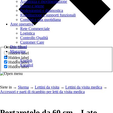
Assistenza e movimentazione
Bagno e igiene
Professionisti e diagnostica
Riabilitazione e supporti funzionali
Comfort e vita quotidiana
Aree operative
Rete Commerciale
Logistica
Controllo Qualità
Customer Care
Download
Generic filters
Magazine
Hidden label
Hidden label
English
Hidden label
Español
Hidden label
Siete in
→
Skema
→
Lettini da visita
→
Lettini da visita medica
→
Accessori e parti di ricambio per letti da visita medica
Portarotolo da 60 cm – Lato