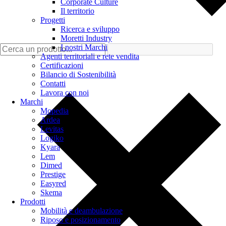
Corporate Culture
Il territorio
Progetti
Ricerca e sviluppo
Moretti Industry
I nostri Marchi
Agenti territoriali e rete vendita
Certificazioni
Bilancio di Sostenibilità
Contatti
Lavora con noi
Marchi
Mopedia
Ardea
Levitas
Logiko
Kyara
Lem
Dimed
Prestige
Easyred
Skema
Prodotti
Mobilità e deambulazione
Riposo e posizionamento