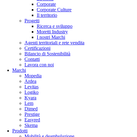
Corporate
Corporate Culture
Il territorio
Progetti
Ricerca e sviluppo
Moretti Industry
I nostri Marchi
Agenti territoriali e rete vendita
Certificazioni
Bilancio di Sostenibilità
Contatti
Lavora con noi
Marchi
Mopedia
Ardea
Levitas
Logiko
Kyara
Lem
Dimed
Prestige
Easyred
Skema
Prodotti
Mobilità e deambulazione