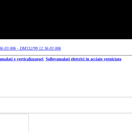
36.03.006 - DM332/99 12.36.03.006
amalati e verticalizzatori
,
Sollevamalati elettrici in acciaio verniciato