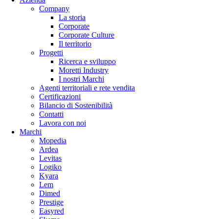
Company
La storia
Corporate
Corporate Culture
Il territorio
Progetti
Ricerca e sviluppo
Moretti Industry
I nostri Marchi
Agenti territoriali e rete vendita
Certificazioni
Bilancio di Sostenibilità
Contatti
Lavora con noi
Marchi
Mopedia
Ardea
Levitas
Logiko
Kyara
Lem
Dimed
Prestige
Easyred