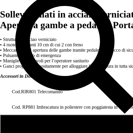
Sollevamalati in acciaio vernic
Apertura gambe a pedale – Port
• Struttura in acciao verniciato
• 4 ruote piroettanti 10 cm di cui 2 con freno
• Meccanismo di apertura delle gambe tramite pedale con blocco di sic
•
Pulsante per stop di emergenza
• Maniglie confortevoli per l’operatore sanitario
• Ganci progettati appositamente per alloggiare l’imbracatura in tutta s
Accessori in Dotazione
Cod.RIR801 Telecomando
Cod. RP881 Imbracatura in poliestere con poggiatesta in dotazi