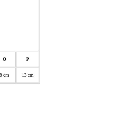
O
P
8 cm
13 cm