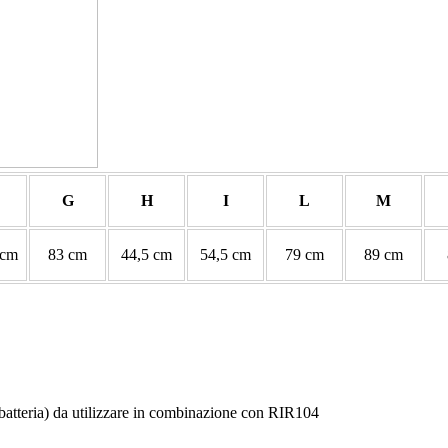
G
H
I
L
M
 cm
83 cm
44,5 cm
54,5 cm
79 cm
89 cm
tteria) da utilizzare in combinazione con RIR104