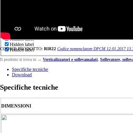
Generic filters
Hidden label
Hidden label
Hidden label
CODICE PRODOTTO:
RI822
Codice nomenclatore DPCM 12.01.2017 13.
Hidden label
Il prodotto si trova in
→
Verticalizzatori e sollevamalati
,
Sollevatore, sollev
Specifiche tecniche
Download
Specifiche tecniche
DIMENSIONI