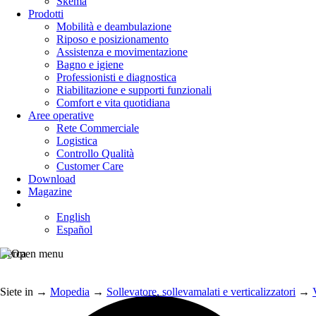
Skema
Prodotti
Mobilità e deambulazione
Riposo e posizionamento
Assistenza e movimentazione
Bagno e igiene
Professionisti e diagnostica
Riabilitazione e supporti funzionali
Comfort e vita quotidiana
Aree operative
Rete Commerciale
Logistica
Controllo Qualità
Customer Care
Download
Magazine
English
Español
Cerca
Siete in
→
Mopedia
→
Sollevatore, sollevamalati e verticalizzatori
→