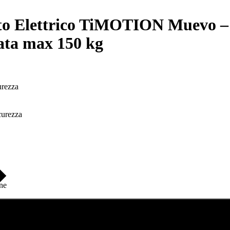
iato Elettrico TiMOTION Muevo –
ata max 150 kg
urezza
icurezza
one