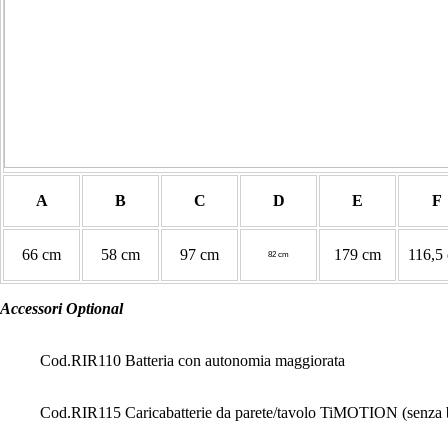
A
B
C
D
E
F
66 cm
58 cm
97 cm
179 cm
116,5
82 cm
Accessori Optional
Cod.RIR110 Batteria con autonomia maggiorata
Cod.RIR115 Caricabatterie da parete/tavolo TiMOTION (senza ba