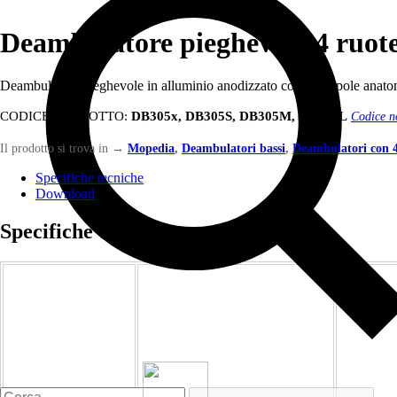
Deambulatore pieghevole 4 ruote
Deambulatore pieghevole in alluminio anodizzato con manopole anatom
CODICE PRODOTTO:
DB305x, DB305S, DB305M, DB305L
Codice n
Il prodotto si trova in
→
Mopedia
,
Deambulatori bassi
,
Deambulatori con 4
Specifiche tecniche
Download
Specifiche tecniche