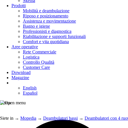
Skema
Prodotti
Mobilità e deambulazione
Riposo e posizionamento
Assistenza e movimentazione
Bagno e igiene
Professionisti e diagnostica
Riabilitazione e supporti funzionali
Comfort e vita quotidiana
Aree operative
Rete Commerciale
Logistica
Controllo Qualità
Customer Care
Download
Magazine
English
Español
Cerca
Siete in
→
Mopedia
→
Deambulatori bassi
→
Deambulatori con 4 ruo