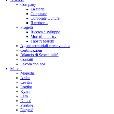
Company
La storia
Corporate
Corporate Culture
Il territorio
Progetti
Ricerca e sviluppo
Moretti Industry
I nostri Marchi
Agenti territoriali e rete vendita
Certificazioni
Bilancio di Sostenibilità
Contatti
Lavora con noi
Marchi
Mopedia
Ardea
Levitas
Logiko
Kyara
Lem
Dimed
Prestige
Easyred