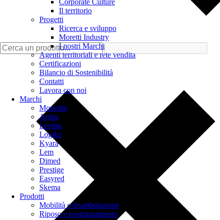
Corporate Culture
Il territorio
Progetti
Ricerca e sviluppo
Moretti Industry
I nostri Marchi
Agenti territoriali e rete vendita
Certificazioni
Bilancio di Sostenibilità
Contatti
Lavora con noi
Marchi
Mopedia
Ardea
Levitas
Logiko
Kyara
Lem
Dimed
Prestige
Easyred
Skema
Prodotti
Mobilità e deambulazione
Riposo e posizionamento