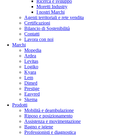
Ricerca e sviluppo
Moretti Industry
I nostri Marchi
Agenti territoriali e rete vendita
Certificazioni
Bilancio di Sostenibilità
Contatti
Lavora con noi
Marchi
Mopedia
Ardea
Levitas
Logiko
Kyara
Lem
Dimed
Prestige
Easyred
Skema
Prodotti
Mobilità e deambulazione
Riposo e posizionamento
Assistenza e movimentazione
Bagno e igiene
Professionisti e diagnostica