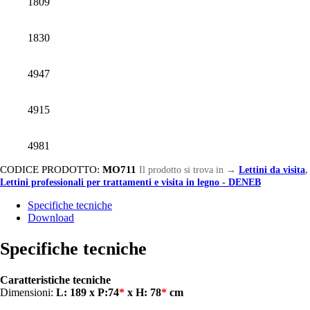
1809
1830
4947
4915
4981
CODICE PRODOTTO:
MO711
Il prodotto si trova in
→
Lettini da visita
,
Lettini professionali per trattamenti e visita in legno - DENEB
Specifiche tecniche
Download
Specifiche tecniche
Caratteristiche tecniche
Dimensioni:
L: 189 x P:74
*
x H:
78
*
cm